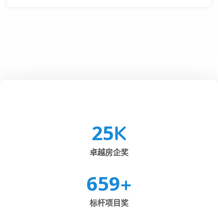
25
K
卓越房企奖
659
+
标杆项目奖